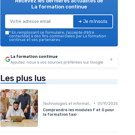
Recevez les dernières actualités de
La formation continue
➔ Je m'inscris
*
En remplissant ce formulaire, j’accepte d’être
contacté(e) à des fins commerciales par La formation
continue et ses partenaires.
La formation continue
Ajoutez-nous à vos sources préférées sur Google
Les plus lus
•
Technologies et informatique
01/11/2025
Comprendre les modules F et G pour
la formation taxi