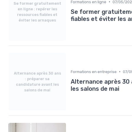
•
Formations en ligne
07/05/20
Se former gratuitement
en ligne : repérer les
Se former gratuiteme
ressources fiables et
fiables et éviter les
éviter les arnaques
•
Formations en entreprise
07/0
Alternance après 30 ans
: préparer sa
Alternance après 30 
candidature avant les
les salons de mai
salons de mai