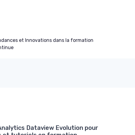
ndances et Innovations dans la formation
ntinue
6
Analytics Dataview Evolution pour
 et tutoriels en formation