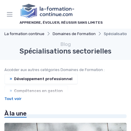
Panneau de gestion des cookies
APPRENDRE, ÉVOLUER, RÉUSSIR SANS LIMITES
La formation continue
Domaines de Formation
Spécialisations
Blog
Spécialisations sectorielles
Accéder aux autres catégories Domaines de Formation :
»
Développement professionnel
»
Compétences en gestion
Tout voir
»
Technologies et informatique
À la une
»
Formations en communication