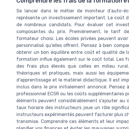
Comprendre les frais de la formation e
Se lancer dans le métier de moniteur d’auto-éc
représente un investissement important. Le coût 
de nombreux candidats. Pour évaluer cet investis
composantes du prix. Premièrement, le tarif d
formateur choisi. Les écoles privées peuvent avoi
personnalisé qu'elles offrent. Pensez à bien compa
obtenir un bon équilibre entre coût et qualité de l
formation influe également sur le coût total. Les f
des frais plus élevés que celles en milieu rura
théoriques et pratiques, mais aussi les équipeme
d'apprentissage et le matériel didactique. Il est i
inclus dans le prix initialement annoncé. Pensez à 
professionnel ECSR ou les coûts supplémentaires po
éléments peuvent considérablement s'ajouter au coû
taux horaire des instructeurs joue un rôle signific
instructeurs expérimentés peuvent facturer plus cher
transmise. Comprendre ces éléments et leur impact
planifier vos finances et éviter les mauvaises surp