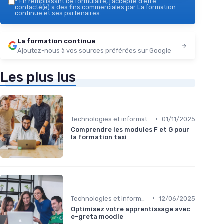
*
En remplissant ce formulaire, j’accepte d’être
contacté(e) à des fins commerciales par La formation
continue et ses partenaires.
La formation continue
Ajoutez-nous à vos sources préférées sur Google
Les plus lus
•
Technologies et informatique
01/11/2025
Comprendre les modules F et G pour
la formation taxi
•
Technologies et informatique
12/06/2025
Optimisez votre apprentissage avec
e-greta moodle