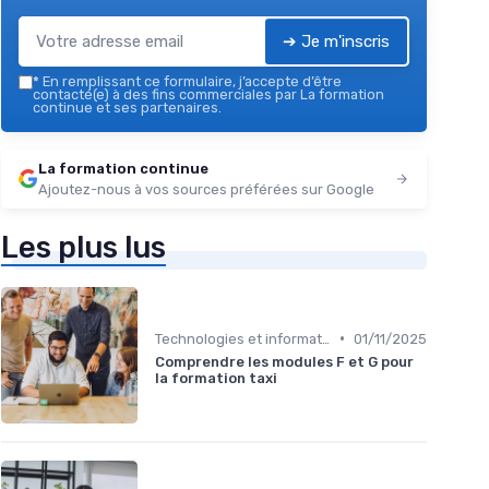
➔ Je m'inscris
*
En remplissant ce formulaire, j’accepte d’être
contacté(e) à des fins commerciales par La formation
continue et ses partenaires.
La formation continue
Ajoutez-nous à vos sources préférées sur Google
Les plus lus
•
Technologies et informatique
01/11/2025
Comprendre les modules F et G pour
la formation taxi