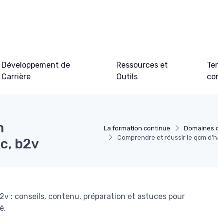
Développement de
Ressources et
Te
Carrière
Outils
co
m
La formation continue
Domaines d
Comprendre et réussir le qcm d’hab
bc, b2v
b2v : conseils, contenu, préparation et astuces pour
é.