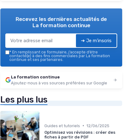
Recevez les dernières actualités de
La formation continue
➔ Je m'inscris
*
En remplissant ce formulaire, j’accepte d’être
contacté(e) à des fins commerciales par La formation
continue et ses partenaires.
La formation continue
Ajoutez-nous à vos sources préférées sur Google
Les plus lus
•
Guides et tutoriels
12/06/2025
Optimisez vos révisions : créer des
fiches à partir de PDF