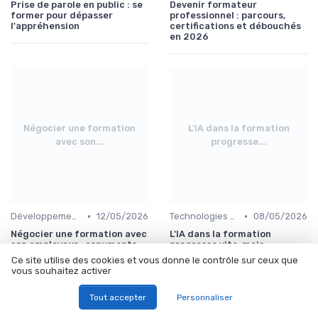
Prise de parole en public : se
Devenir formateur
former pour dépasser
professionnel : parcours,
l'appréhension
certifications et débouchés
en 2026
Négocier une formation
L'IA dans la formation
avec son...
progresse...
•
•
Développement professionnel
12/05/2026
Technologies et informatique
08/05/2026
Négocier une formation avec
L'IA dans la formation
son employeur : arguments,
progresse vite, mais
timing et erreurs à éviter
l'enthousiasme des
Ce site utilise des cookies et vous donne le contrôle sur ceux que
professionnels recule
vous souhaitez activer
Tout accepter
Personnaliser