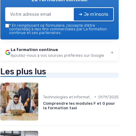
➔ Je m'inscris
*
En remplissant ce formulaire, j’accepte d’être
contacté(e) à des fins commerciales par La formation
continue et ses partenaires.
La formation continue
Ajoutez-nous à vos sources préférées sur Google
Les plus lus
•
Technologies et informatique
01/11/2025
Comprendre les modules F et G pour
la formation taxi