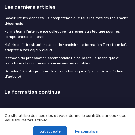
Les derniers articles
Savoir lire les données : la compétence que tous les métiers réclament
désormais
Formation à l’intelligence collective : un levier stratégique pour les
compétences en gestion
Maîtriser l’infrastructure as code : choisir une formation Terraform IaC
adaptée à vos enjeux cloud
Méthode de prospection commerciale SalesBoost : la technique qui
transforme la communication en ventes durables
De salarié à entrepreneur : les formations qui préparent à la création
d'activité
La formation continue
Ce site utilise des cookies et vous donne le contrôle sur ceux que
vous souhaitez activer
Mentions légales
Politique de confidentialité
© La formation continue 2026
Tout accepter
Personnaliser