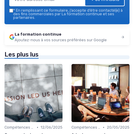
*
En remplissant ce formulaire, j’accepte d’être contacté(e) à
des fins commerciales par La formation continue et ses
partenaires.
La formation continue
Ajoutez-nous à vos sources préférées sur Google
Les plus lus
•
•
Compétences de leadership
12/06/2025
Compétences de leadership
20/05/2025