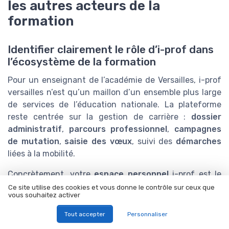
les autres acteurs de la
formation
Identifier clairement le rôle d’i-prof dans
l’écosystème de la formation
Pour un enseignant de l’académie de Versailles, i-prof
versailles n’est qu’un maillon d’un ensemble plus large
de services de l’éducation nationale. La plateforme
reste centrée sur la gestion de carrière :
dossier
administratif
,
parcours professionnel
,
campagnes
de mutation
,
saisie des vœux
, suivi des
démarches
liées à la mobilité.
Concrètement, votre
espace personnel
i-prof est le
point d’entrée pour :
Ce site utilise des cookies et vous donne le contrôle sur ceux que
vous souhaitez activer
consulter votre
dossier
et vérifier les données
Tout accepter
Personnaliser
personnelles utilisées pour la gestion carrière ;