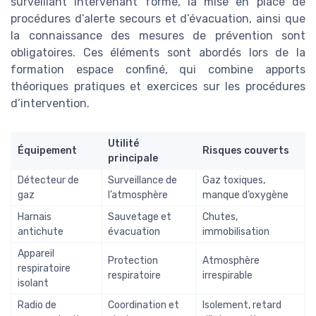
surveillant intervenant formé, la mise en place de
procédures d’alerte secours et d’évacuation, ainsi que
la connaissance des mesures de prévention sont
obligatoires. Ces éléments sont abordés lors de la
formation espace confiné, qui combine apports
théoriques pratiques et exercices sur les procédures
d’intervention.
Utilité
Équipement
Risques couverts
principale
Détecteur de
Surveillance de
Gaz toxiques,
gaz
l’atmosphère
manque d’oxygène
Harnais
Sauvetage et
Chutes,
antichute
évacuation
immobilisation
Appareil
Protection
Atmosphère
respiratoire
respiratoire
irrespirable
isolant
Radio de
Coordination et
Isolement, retard