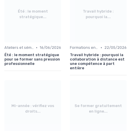
Été : le moment
Travail hybride :
stratégique...
pourquoi la...
•
•
Ateliers et séminaires
16/06/2026
Formations en communication
22/05/2026
Été : le moment stratégique
Travail hybride : pourquoi la
pour se former sans pression
collaboration à distance est
professionnelle
une compétence à part
entière
Mi-année : vérifiez vos
Se former gratuitement
droits...
en ligne...