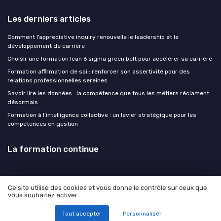
Les derniers articles
Comment l’appreciative inquiry renouvelle le leadership et le
développement de carrière
Choisir une formation lean 6 sigma green belt pour accélérer sa carrière
Formation affirmation de soi : renforcer son assertivité pour des
relations professionnelles sereines
Savoir lire les données : la compétence que tous les métiers réclament
désormais
Formation à l’intelligence collective : un levier stratégique pour les
compétences en gestion
La formation continue
Ce site utilise des cookies et vous donne le contrôle sur ceux que
vous souhaitez activer
Mentions légales
Politique de confidentialité
© La formation continue 2026
Tout accepter
Personnaliser