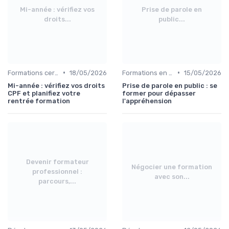
Mi-année : vérifiez vos
Prise de parole en
droits...
public...
•
•
Formations certifiantes
18/05/2026
Formations en communication
15/05/2026
Mi-année : vérifiez vos droits
Prise de parole en public : se
CPF et planifiez votre
former pour dépasser
rentrée formation
l'appréhension
Devenir formateur
Négocier une formation
professionnel :
avec son...
parcours,...