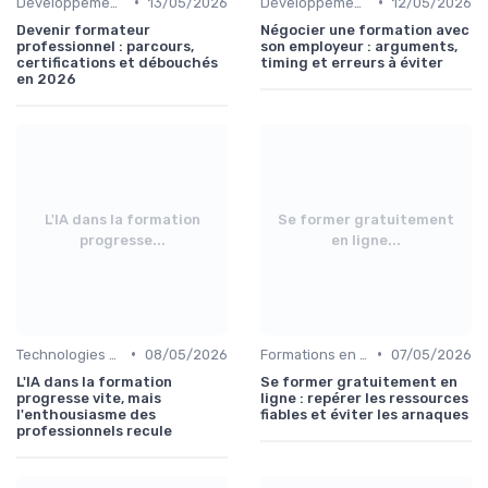
•
•
Développement professionnel
13/05/2026
Développement professionnel
12/05/2026
Devenir formateur
Négocier une formation avec
professionnel : parcours,
son employeur : arguments,
certifications et débouchés
timing et erreurs à éviter
en 2026
L'IA dans la formation
Se former gratuitement
progresse...
en ligne...
•
•
Technologies et informatique
08/05/2026
Formations en ligne
07/05/2026
L'IA dans la formation
Se former gratuitement en
progresse vite, mais
ligne : repérer les ressources
l'enthousiasme des
fiables et éviter les arnaques
professionnels recule