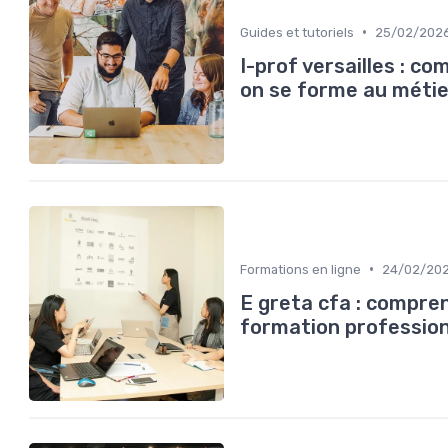
•
Guides et tutoriels
25/02/202
I-prof versailles : co
on se forme au métie
•
Formations en ligne
24/02/20
E greta cfa : compre
formation profession