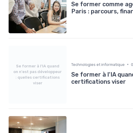
Se former comme agen
Paris : parcours, fi
•
Technologies et informatique
Se former à l'IA quand
on n'est pas développeur
Se former à l'IA quan
: quelles certifications
certifications viser
viser