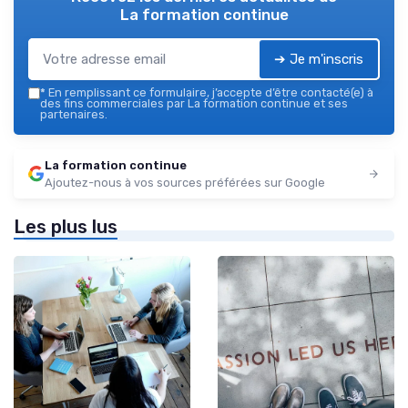
La formation continue
➔ Je m'inscris
*
En remplissant ce formulaire, j’accepte d’être contacté(e) à
des fins commerciales par La formation continue et ses
partenaires.
La formation continue
Ajoutez-nous à vos sources préférées sur Google
Les plus lus