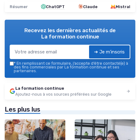
Résumer
ChatGPT
Claude
Mistral
Recevez les dernières actualités de
La formation continue
➔ Je m'inscris
*
En remplissant ce formulaire, j’accepte d’être contacté(e) à
des fins commerciales par La formation continue et ses
partenaires.
La formation continue
Ajoutez-nous à vos sources préférées sur Google
Les plus lus