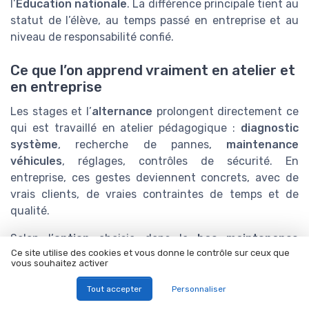
l’
Éducation nationale
. La différence principale tient au
statut de l’élève, au temps passé en entreprise et au
niveau de responsabilité confié.
Ce que l’on apprend vraiment en atelier et
en entreprise
Les stages et l’
alternance
prolongent directement ce
qui est travaillé en atelier pédagogique :
diagnostic
système
, recherche de pannes,
maintenance
véhicules
, réglages, contrôles de sécurité. En
entreprise, ces gestes deviennent concrets, avec de
vrais clients, de vraies contraintes de temps et de
qualité.
Selon l’
option
choisie dans le
bac maintenance
Ce site utilise des cookies et vous donne le contrôle sur ceux que
véhicules
(par exemple
option voitures
,
véhicules
vous souhaitez activer
automobiles
particuliers ou
véhicules transport
routier
), l’élève intervient sur :
Tout accepter
Personnaliser