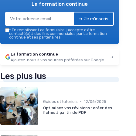
La formation continue
➔ Je m'inscris
*
En remplissant ce formulaire, j’accepte d’être
contacté(e) à des fins commerciales par La formation
continue et ses partenaires.
La formation continue
Ajoutez-nous à vos sources préférées sur Google
Les plus lus
•
Guides et tutoriels
12/06/2025
Optimisez vos révisions : créer des
fiches à partir de PDF