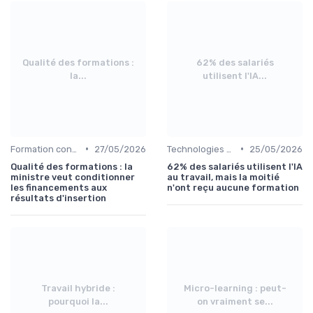
Qualité des formations :
62% des salariés
la...
utilisent l'IA...
•
•
Formation continue et législation
27/05/2026
Technologies et informatique
25/05/2026
Qualité des formations : la
62% des salariés utilisent l'IA
ministre veut conditionner
au travail, mais la moitié
les financements aux
n'ont reçu aucune formation
résultats d'insertion
Travail hybride :
Micro-learning : peut-
pourquoi la...
on vraiment se...