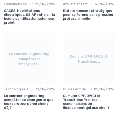
•
•
Formations certifiantes
22/06/2026
Ateliers et séminaires
16/06/2026
CACES, habilitations
Été : le moment stratégique
électriques, SSIAP : choisir la
pour se former sans pression
bonne certification selon son
professionnelle
projet
Le context engineering,
Cumuler CPF, OPCO et
compétence
Transitions...
émergente...
•
•
Technologies et informatique
12/06/2026
Guides et tutoriels
05/06/2026
Le context engineering,
Cumuler CPF, OPCO et
compétence émergente que
Transitions Pro : les
les recruteurs cherchent
combinaisons de
déjà
financement qui marchent