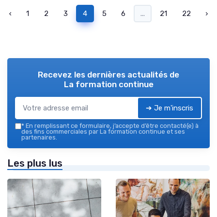
‹
1
2
3
4
5
6
...
21
22
›
Recevez les dernières actualités de
La formation continue
➔ Je m'inscris
*
En remplissant ce formulaire, j’accepte d’être contacté(e) à
des fins commerciales par La formation continue et ses
partenaires.
Les plus lus