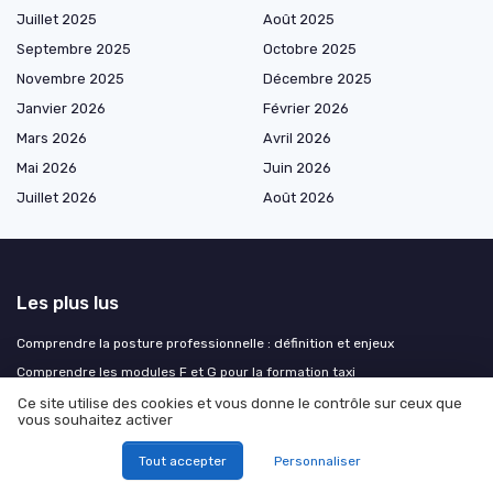
Juillet 2025
Août 2025
Septembre 2025
Octobre 2025
Novembre 2025
Décembre 2025
Janvier 2026
Février 2026
Mars 2026
Avril 2026
Mai 2026
Juin 2026
Juillet 2026
Août 2026
Les plus lus
Comprendre la posture professionnelle : définition et enjeux
Comprendre les modules F et G pour la formation taxi
Optimisez vos révisions : créer des fiches à partir de PDF
Ce site utilise des cookies et vous donne le contrôle sur ceux que
vous souhaitez activer
Comment bénéficier d'une formation en magnétisme financée par le CPF
Comment se préparer gratuitement au concours infirmier : conseils et
Tout accepter
Personnaliser
ressources accessibles