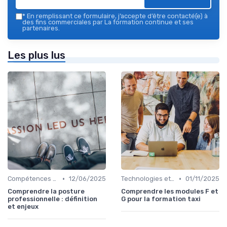
*
En remplissant ce formulaire, j’accepte d’être contacté(e) à
des fins commerciales par La formation continue et ses
partenaires.
Les plus lus
•
•
Compétences de leadership
12/06/2025
Technologies et informatique
01/11/2025
Comprendre la posture
Comprendre les modules F et
professionnelle : définition
G pour la formation taxi
et enjeux